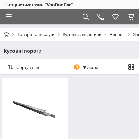
Інтернет-магазин "VooDooCar"
Товари та послуги
Кузовні запчастини
Renault
Sa
Кузовні пороги
Сортування
0
Фільтри