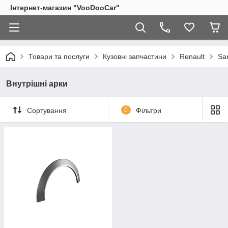
Інтернет-магазин "VooDooCar"
Товари та послуги
Кузовні запчастини
Renault
Sa
Внутрішні арки
Сортування
0
Фільтри