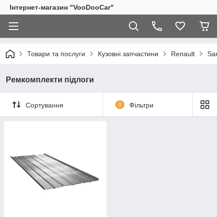
Інтернет-магазин "VooDooCar"
Товари та послуги
Кузовні запчастини
Renault
Sa
Ремкомплекти підлоги
Сортування
0
Фільтри