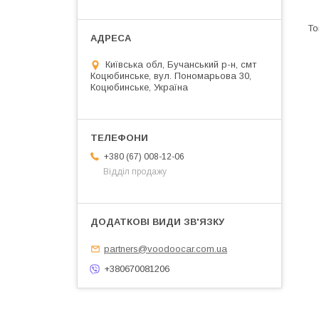
Київська обл, Бучанський р-н, смт
Коцюбинське, вул. Пономарьова 30,
Коцюбинське, Україна
+380 (67) 008-12-06
Відділ продажу
partners@voodoocar.com.ua
+380670081206