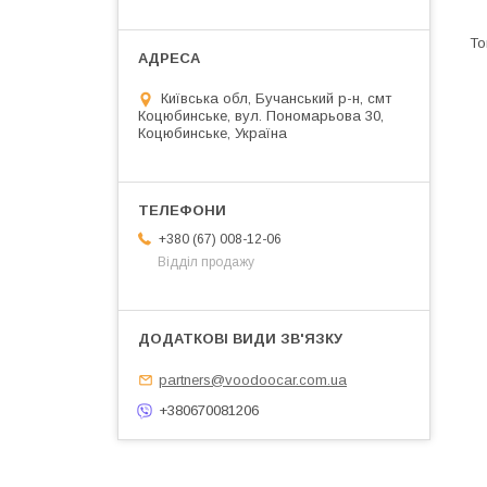
Київська обл, Бучанський р-н, смт
Коцюбинське, вул. Пономарьова 30,
Коцюбинське, Україна
+380 (67) 008-12-06
Відділ продажу
partners@voodoocar.com.ua
+380670081206