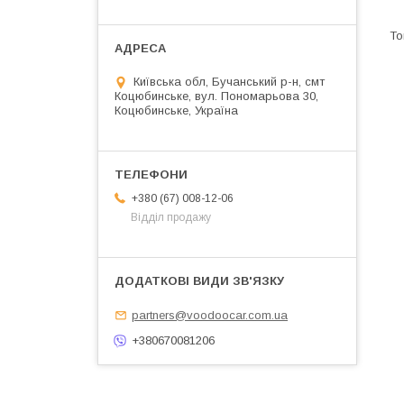
Київська обл, Бучанський р-н, смт
Коцюбинське, вул. Пономарьова 30,
Коцюбинське, Україна
+380 (67) 008-12-06
Відділ продажу
partners@voodoocar.com.ua
+380670081206