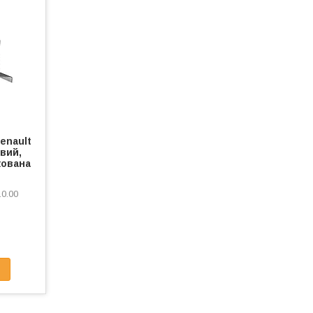
enault
івий,
кована
0.00