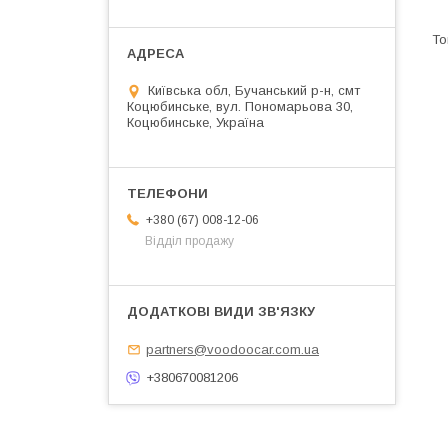
Київська обл, Бучанський р-н, смт
Коцюбинське, вул. Пономарьова 30,
Коцюбинське, Україна
+380 (67) 008-12-06
Відділ продажу
partners@voodoocar.com.ua
+380670081206