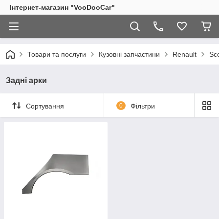
Інтернет-магазин "VooDooCar"
Товари та послуги
Кузовні запчастини
Renault
Sc
Задні арки
Сортування
0
Фільтри