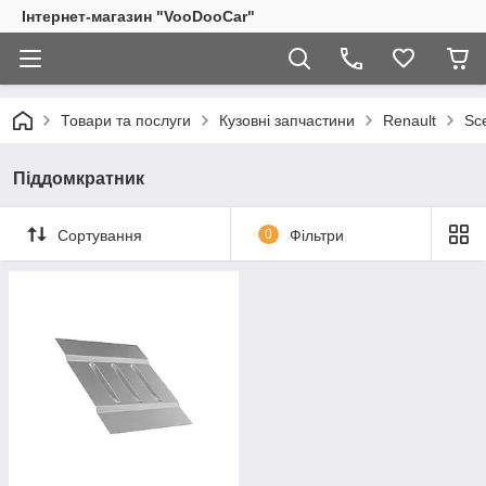
Інтернет-магазин "VooDooCar"
Товари та послуги
Кузовні запчастини
Renault
Sc
Піддомкратник
Сортування
0
Фільтри