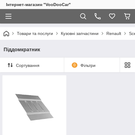
Інтернет-магазин "VooDooCar"
Товари та послуги
Кузовні запчастини
Renault
Sce
Піддомкратник
Сортування
0
Фільтри