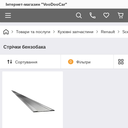
Інтернет-магазин "VooDooCar"
Товари та послуги
Кузовні запчастини
Renault
Sce
Стрічки бензобака
Сортування
0
Фільтри