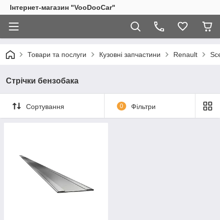
Інтернет-магазин "VooDooCar"
Товари та послуги
Кузовні запчастини
Renault
Sce
Стрічки бензобака
Сортування
0
Фільтри