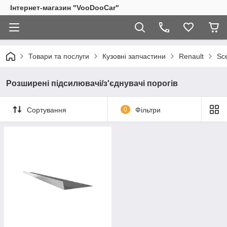
Інтернет-магазин "VooDooCar"
Товари та послуги
Кузовні запчастини
Renault
Sce
Розширені підсилювачі/з'єднувачі порогів
Сортування
0
Фільтри