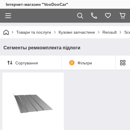
Інтернет-магазин "VooDooCar"
Товари та послуги
Кузовні запчастини
Renault
Sce
Сегменты ремкомплекта підлоги
Сортування
0
Фільтри