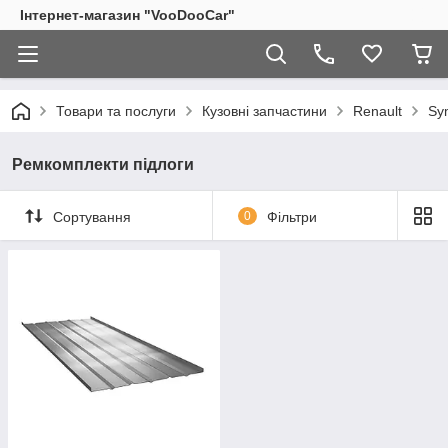
Інтернет-магазин "VooDooCar"
Товари та послуги
Кузовні запчастини
Renault
Sy
Ремкомплекти підлоги
Сортування
0
Фільтри