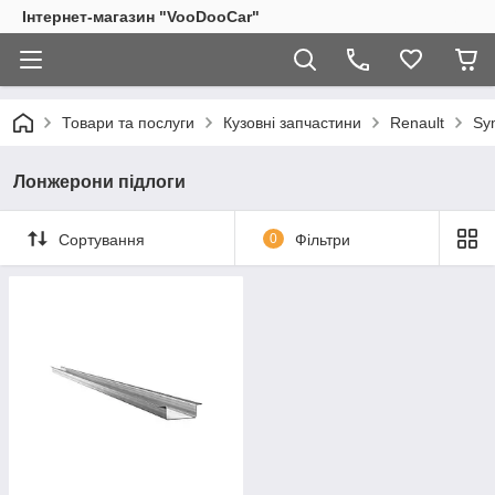
Інтернет-магазин "VooDooCar"
Товари та послуги
Кузовні запчастини
Renault
Sy
Лонжерони підлоги
Сортування
0
Фільтри