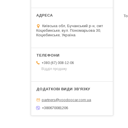
Київська обл, Бучанський р-н, смт
Коцюбинське, вул. Пономарьова 30,
Коцюбинське, Україна
+380 (67) 008-12-06
Відділ продажу
partners@voodoocar.com.ua
+380670081206