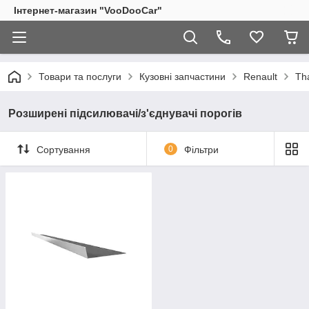
Інтернет-магазин "VooDooCar"
Товари та послуги
Кузовні запчастини
Renault
Tha
Розширені підсилювачі/з'єднувачі порогів
Сортування
0
Фільтри