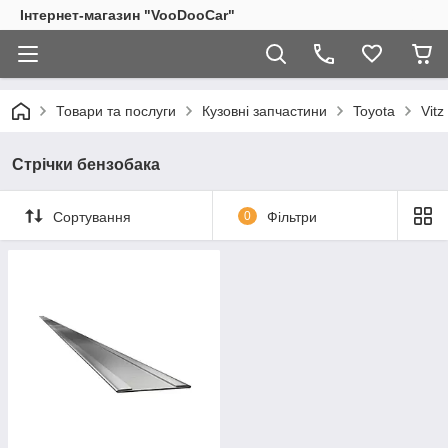
Інтернет-магазин "VooDooCar"
Товари та послуги
Кузовні запчастини
Toyota
Vit
Стрічки бензобака
Сортування
0
Фільтри