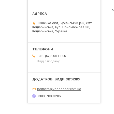
Київська обл, Бучанський р-н, смт
Коцюбинське, вул. Пономарьова 30,
Коцюбинське, Україна
+380 (67) 008-12-06
Відділ продажу
partners@voodoocar.com.ua
+380670081206