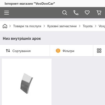
Інтернет-магазин "VooDooCar"
Товари та послуги
Кузовні запчастини
Toyota
Vox
Низ внутрішніх арок
Сортування
0
Фільтри