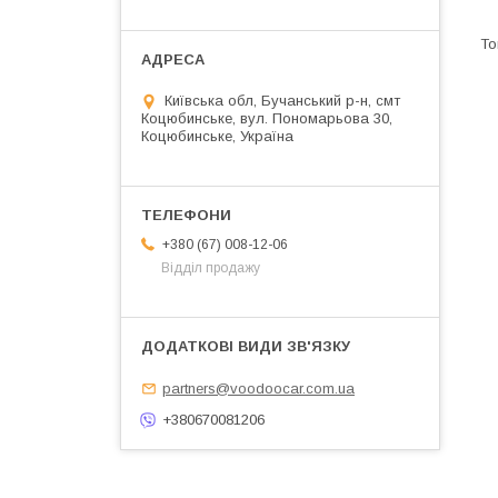
Київська обл, Бучанський р-н, смт
Коцюбинське, вул. Пономарьова 30,
Коцюбинське, Україна
+380 (67) 008-12-06
Відділ продажу
partners@voodoocar.com.ua
+380670081206