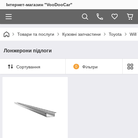
Інтернет-магазин "VooDooCar"
Товари та послуги
Кузовні запчастини
Toyota
Wil
Лонжерони підлоги
Сортування
0
Фільтри