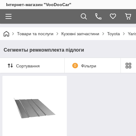
Інтернет-магазин "VooDooCar"
Товари та послуги
Кузовні запчастини
Toyota
Yar
Сегменты ремкомплекта підлоги
Сортування
0
Фільтри