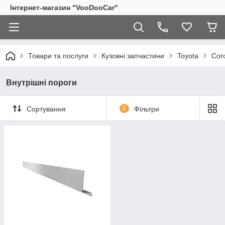
Інтернет-магазин "VooDooCar"
Товари та послуги
Кузовні запчастини
Toyota
Cor
Внутрішні пороги
Сортування
0
Фільтри