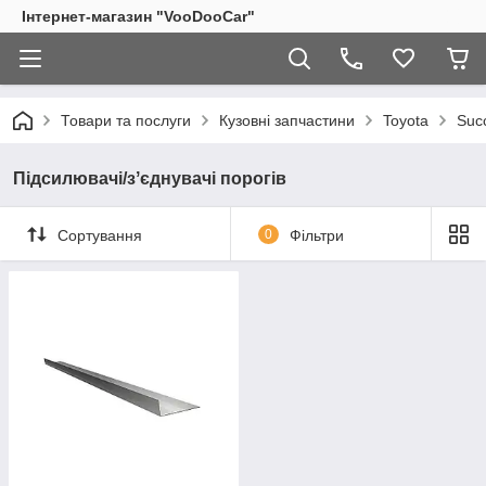
Інтернет-магазин "VooDooCar"
Товари та послуги
Кузовні запчастини
Toyota
Suc
Підсилювачі/зʼєднувачі порогів
Сортування
0
Фільтри