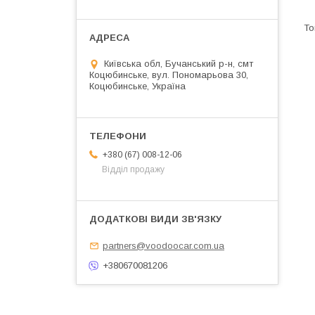
Київська обл, Бучанський р-н, смт
Коцюбинське, вул. Пономарьова 30,
Коцюбинське, Україна
+380 (67) 008-12-06
Відділ продажу
partners@voodoocar.com.ua
+380670081206