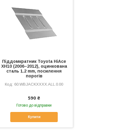
Піддомкратник Toyota HiAce
XH10 (2006–2012), оцинкована
сталь 1.2 mm, посилення
порогів
60.WBJACKXXXX.ALL.0.00
590 ₴
Готово до відправки
Купити