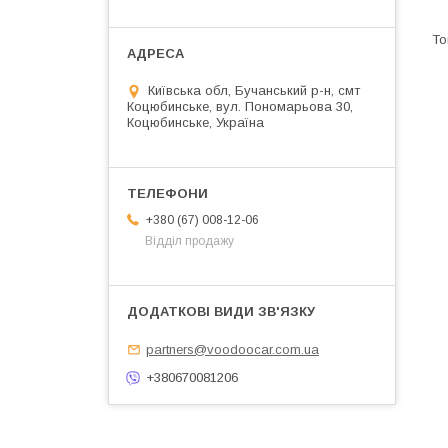
Київська обл, Бучанський р-н, смт
Коцюбинське, вул. Пономарьова 30,
Коцюбинське, Україна
+380 (67) 008-12-06
Відділ продажу
partners@voodoocar.com.ua
+380670081206