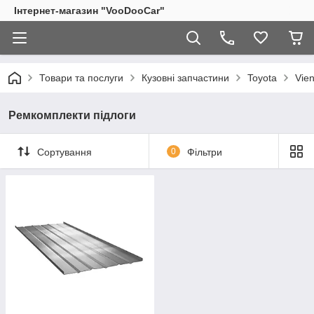
Інтернет-магазин "VooDooCar"
Товари та послуги
Кузовні запчастини
Toyota
Vie
Ремкомплекти підлоги
Сортування
0
Фільтри