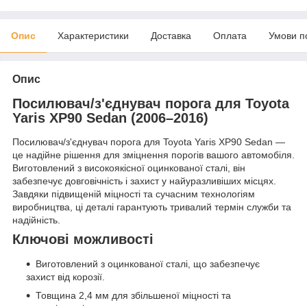
Опис
Характеристики
Доставка
Оплата
Умови п
Опис
Посилювач/з'єднувач порога для Toyota
Yaris XP90 Sedan (2006–2016)
Посилювач/з'єднувач порога для Toyota Yaris XP90 Sedan —
це надійне рішення для зміцнення порогів вашого автомобіля.
Виготовлений з високоякісної оцинкованої сталі, він
забезпечує довговічність і захист у найуразливіших місцях.
Завдяки підвищеній міцності та сучасним технологіям
виробництва, ці деталі гарантують тривалий термін служби та
надійність.
Ключові можливості
Виготовлений з оцинкованої сталі, що забезпечує
захист від корозії.
Товщина 2,4 мм для збільшеної міцності та