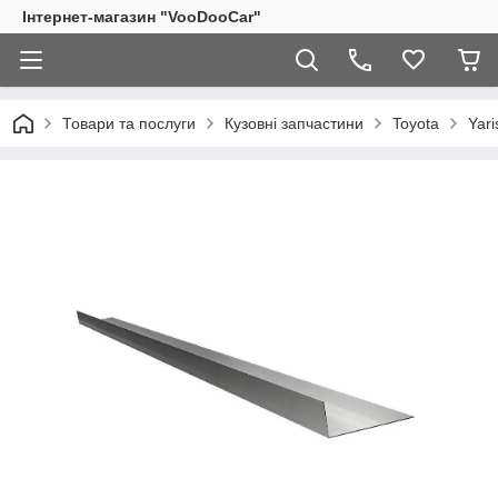
Інтернет-магазин "VooDooCar"
Товари та послуги
Кузовні запчастини
Toyota
Yar