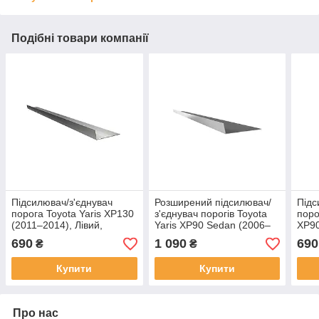
Подібні товари компанії
Підсилювач/з'єднувач
Розширений підсилювач/
Підс
порога Toyota Yaris XP130
з'єднувач порогів Toyota
поро
(2011–2014), Лівий,
Yaris XP90 Sedan (2006–
XP90
Товщина 2.4 мм, Довжина
2016), Лівий, товщина 2,4
Товщ
690
1 090
690
₴
₴
5 см
мм
5 см
Купити
Купити
Про нас